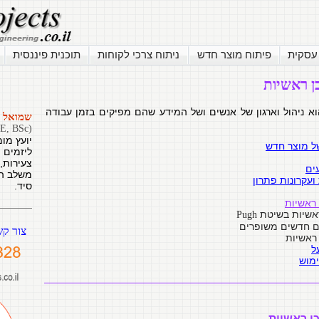
 עסקית
פיתוח מוצר חדש
ניתוח צרכי לקוחות
תוכנית פיננסית
ן ראשיות
א ניהול וארגון של אנשים ושל המידע שהם מפיקים בזמן עבודה
שמואל 
(MBA, ME, BSc)
יועץ מו
של מוצר חדש
ליזמים 
צעירות, 
ים
משלב הר
ועקרונות פתרון
סיד.
ראשיות
ראשיות בשיטת
Pugh
ם חדשים משופרים
צור קש
ראשיות
ל
מוש