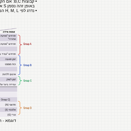
•
קבוצות B,C: אם הקונספט עונה על המאפיין טוב יותר מפתרון הייחוס, נסמן +;
באופן זהה נסמן S אם מידת המענה דומה, ואם פחות טוב נסמן -
•
נדרג לפי H, M, L המדיניות שהוגדרה ב-
דוגמא - 