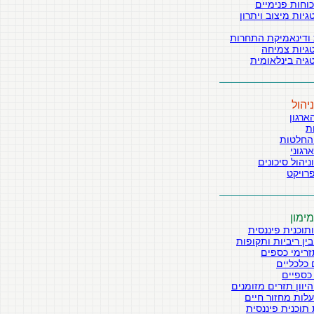
כוחות פנימיים
יות מיצוב ויתרון
 ודינאמיקת התחרות
גיות צמיחה
יה בינלאומית
יהול
ארגון
ת
החלטות
רגוני
ניהול סיכונים
פרויקט
ימון
ותוכנית פיננסית
ין ריביות ותקופות
תזרימי כספים
כלכליים
כספיים
יוון תזרים מזומנים
עלות מחזור חיים
תוכנית פיננסית