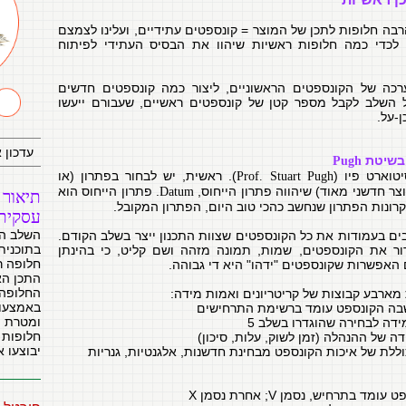
רבה חלופות לתכן של המוצר = קונספטים עתידיים, ועלינו לצמצם
לכדי כמה חלופות ראשיות שיהוו את הבסיס העתידי לפיתוח
כה של הקונספטים הראשוניים, ליצור כמה קונספטים חדשים
ל השלב לקבל מספר קטן של קונספטים ראשיים, שעבורם ייעשו
ן-על.
עדכון אחרון: 
 בשיטת
Pugh
טוארט פיו (
). ראשית, יש לבחור בפתרון (או
Prof. Stuart Pugh
ר חדשני מאוד) שיהווה פתרון הייחוס,
. פתרון הייחוס הוא
Datum
תיאור 
קרונות הפתרון שנחשב כהכי טוב היום, הפתרון המקובל.
עסקית
השלב הח
בים בעמודות את כל הקונספטים שצוות התכנון ייצר בשלב הקודם.
בתוכנית
רור את הקונספטים, שמות, תמונה מזהה ושם קליט, כי בהינתן
חלופה ר
האפשרות שקונספטים "ידהו" היא די גבוהה.
התכן הא
החלופה 
מארבע קבוצות של קריטריונים ואמות מידה:
בה הקונספט עומד ברשימת התרחישים
ומטרת ה
ידה לבחירה שהוגדרו בשלב 5
חלופות 
ה של ההנהלה (זמן לשוק, עלות, סיכון)
יבוצעו א
וללת של איכות הקונספט מבחינת חדשנות, אלגנטיות, גנריות