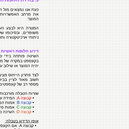
כעת אנו נמצאים מול ה
את מרחב האפשרויות 
המוצר.
המטרה היא לבצע הער
משופרים, ובסיכומו ש
ניתוחי ארכיטקטורה ותכ
דירוג חלופות ראשיות
השיטה פותחה בידי סי
בקונספט במקרה של מוצ
יהיה המוצר או שילוב ע
לצד פתרון הייחוס מצי
חשוב מאוד לציין בבי
מספר רב של קונספטים 
שורות הטבלה מורכבות 
•
קבוצה A
: המידה ש
•
קבוצה B
: אמות המ
•
קבוצה C
: אמות מיד
•
קבוצה D
: הערכה כ
אופן הדירוג בטבלה:
•
קבוצה A: אם הקונספט עומד בתרחיש, נסמן V; אחרת נסמן X