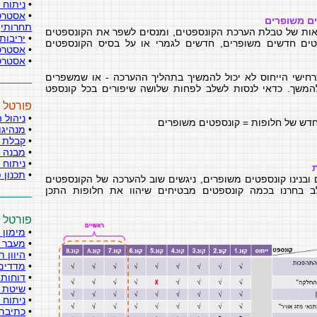
•
ניתוח 
•
אסטרטג
ם משופרים
תחרותי
אות של טבלת הערכת הקונספטים, ומנסים לשפר את הקונספטים
•
יריבות
פטים חדשים משופרים, חדשים לגמרי או על בסיס הקונספטים
•
אסטרט
•
אסטרטג
חישי הייחוס לא יכול להמשיך בתהליך ההערכה - או שמשפרים
המשך. כדאי לנסות לשלב לפחות שלושה שיפורים בכל קונספט
פורטל נ
•
ניהול ה
דש של חלופות = קונספטים משופרים
•
מנהיגו
•
קבלת 
•
מבנה א
•
ניתוח ו
•
תכנון 
 ובנינו קונספטים משופרים, ניגשים שוב להערכה של הקונספטים
 בחרנו בכמה קונספטים מבטיחים שיהוו את חלופות התכן
פורטל מ
•
מימון 
•
מעבר ב
•
היוון 
•
מדדים 
•
דוחות 
•
שיטת ה
•
ניתוח 
•
כתיבת 